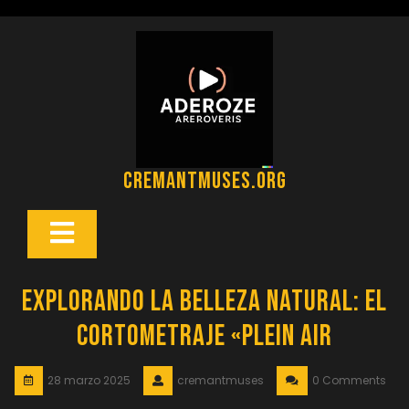
Saltar
al
contenido
cremantmuses.org
Botón
Abrir
Explorando la Belleza Natural: El
Cortometraje «Plein Air
28 marzo 2025
cremantmuses
0 Comments