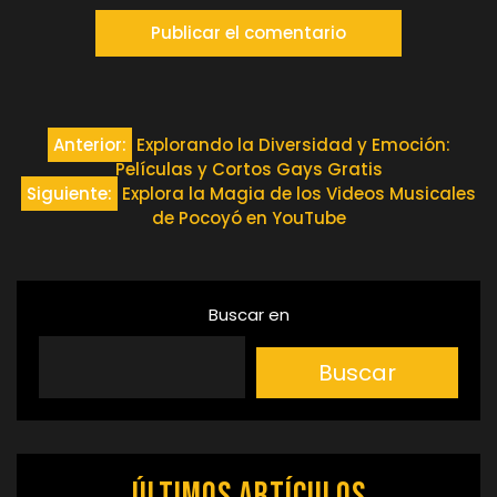
Navegación
Anterior:
Explorando la Diversidad y Emoción:
Películas y Cortos Gays Gratis
de
Siguiente:
Explora la Magia de los Videos Musicales
de Pocoyó en YouTube
entradas
Buscar en
Buscar
Últimos artículos