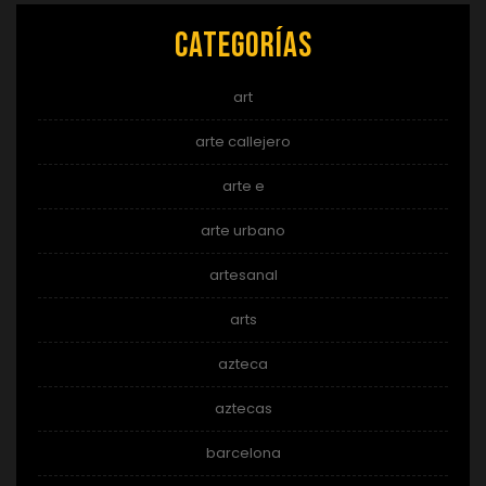
Categorías
art
arte callejero
arte e
arte urbano
artesanal
arts
azteca
aztecas
barcelona