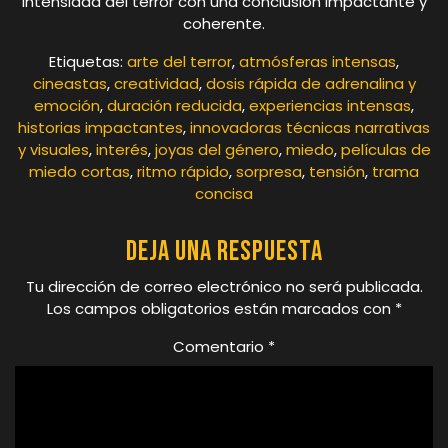
intensidad del terror con una conclusión impactante y
coherente.
Etiquetas:
arte del terror
,
atmósferas intensas
,
cineastas
,
creatividad
,
dosis rápida de adrenalina y
emoción
,
duración reducida
,
experiencias intensas
,
historias impactantes
,
innovadoras técnicas narrativas
y visuales
,
interés
,
joyas del género
,
miedo
,
películas de
miedo cortas
,
ritmo rápido
,
sorpresa
,
tensión
,
trama
concisa
Deja una respuesta
Tu dirección de correo electrónico no será publicada.
Los campos obligatorios están marcados con
*
Comentario
*