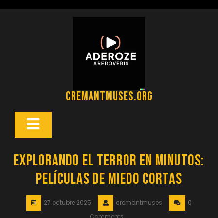
Saltar
al
contenido
cremantmuses.org
Botón
Abrir
Explorando el Terror en Minutos:
Películas de Miedo Cortas
27 octubre 2025
cremantmuses
0
Comments