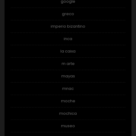
google
greco
imperio bizantino
inca
la caixa
m arte
mayas
mnac
moche
mochica
museo