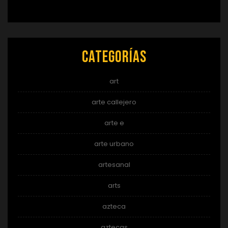
Categorías
art
arte callejero
arte e
arte urbano
artesanal
arts
azteca
aztecas