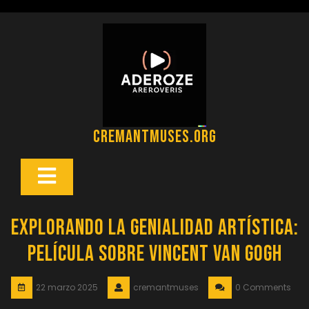
Saltar
al
contenido
cremantmuses.org
Botón
Abrir
Explorando la genialidad artística:
Película sobre Vincent van Gogh
22 marzo 2025
cremantmuses
0 Comments