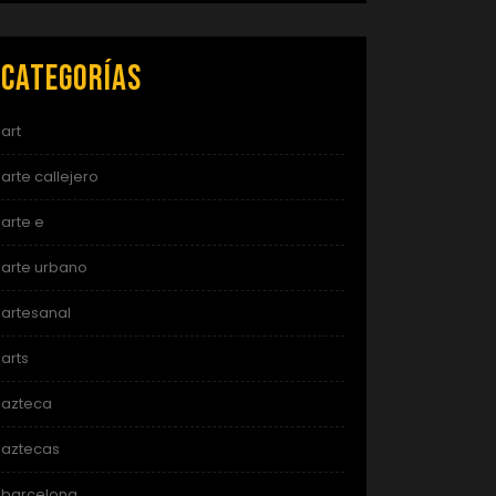
Categorías
art
arte callejero
arte e
arte urbano
artesanal
arts
azteca
aztecas
barcelona