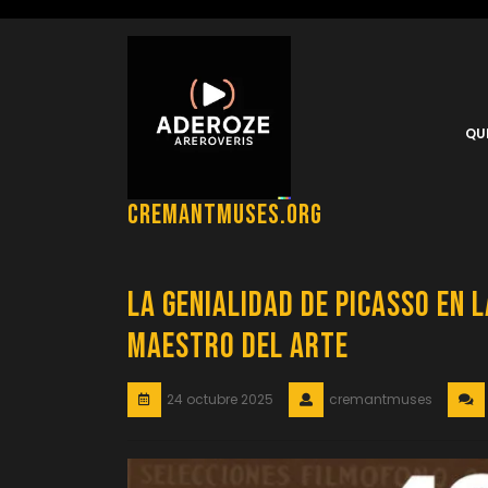
Saltar
al
contenido
QU
cremantmuses.org
La Genialidad de Picasso en 
Maestro del Arte
24 octubre 2025
cremantmuses