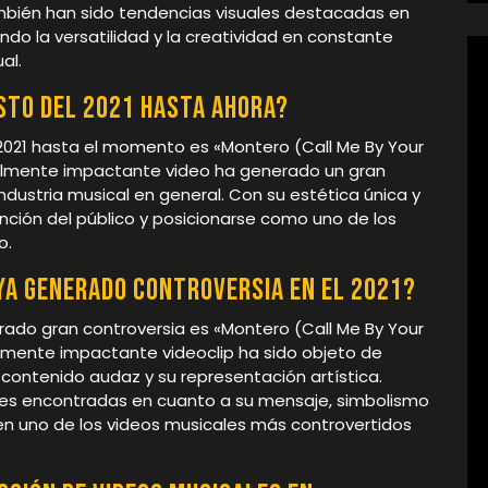
bién han sido tendencias visuales destacadas en
do la versatilidad y la creatividad en constante
al.
isto del 2021 hasta ahora?
 2021 hasta el momento es «Montero (Call Me By Your
sualmente impactante video ha generado un gran
industria musical en general. Con su estética única y
ención del público y posicionarse como uno de los
o.
ya generado controversia en el 2021?
erado gran controversia es «Montero (Call Me By Your
almente impactante videoclip ha sido objeto de
contenido audaz y su representación artística.
nes encontradas en cuanto a su mensaje, simbolismo
te en uno de los videos musicales más controvertidos