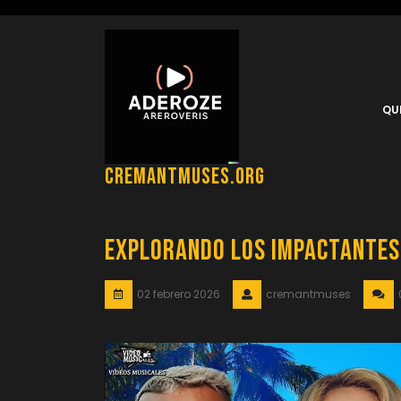
Saltar
al
contenido
QU
cremantmuses.org
Explorando los Impactantes 
02 febrero 2026
cremantmuses