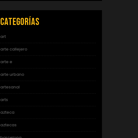
Categorías
art
arte callejero
arte e
arte urbano
artesanal
arts
azteca
aztecas
barcelona