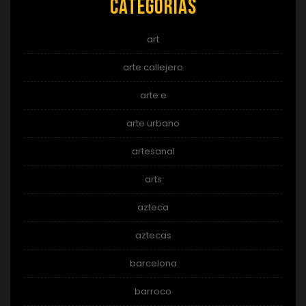
Categorías
art
arte callejero
arte e
arte urbano
artesanal
arts
azteca
aztecas
barcelona
barroco