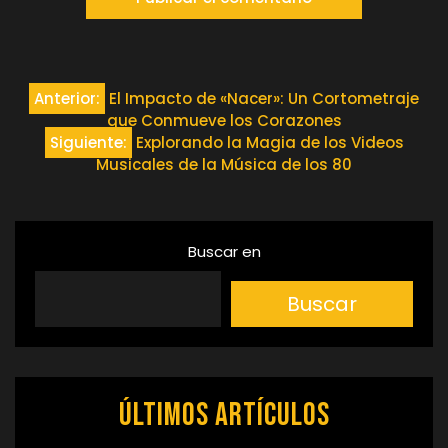
Navegación
Anterior:
El Impacto de «Nacer»: Un Cortometraje
que Conmueve los Corazones
de
Siguiente:
Explorando la Magia de los Videos
Musicales de la Música de los 80
entradas
Buscar en
Buscar
Últimos artículos