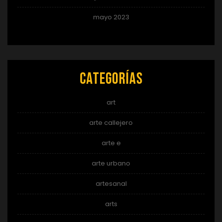
mayo 2023
Categorías
art
arte callejero
arte e
arte urbano
artesanal
arts