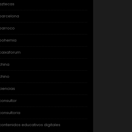
aztecas
barcelona
barroco
bohemia
caixaforum
china
chino
ciencias
consultor
consultoria
contenidos educativos digitales