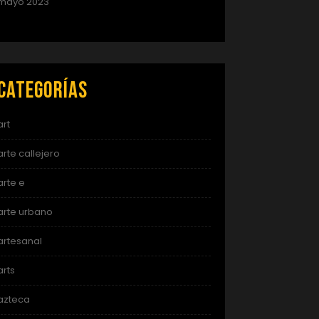
mayo 2023
Categorías
art
arte callejero
arte e
arte urbano
artesanal
arts
azteca