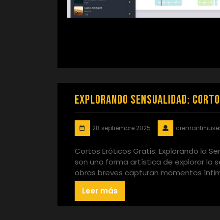
Explorando Sensualidad: Cortos
28 septiembre 2025
cremantmuse
Cortos Eróticos Gratis: Explorando la S
son una forma artística de explorar la s
obras breves capturan momentos ínti
Leer más