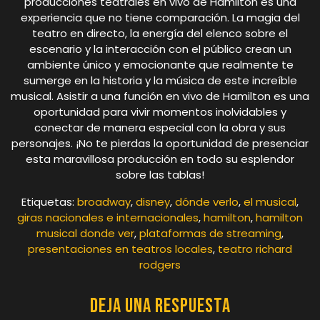
producciones teatrales en vivo de Hamilton es una
experiencia que no tiene comparación. La magia del
teatro en directo, la energía del elenco sobre el
escenario y la interacción con el público crean un
ambiente único y emocionante que realmente te
sumerge en la historia y la música de este increíble
musical. Asistir a una función en vivo de Hamilton es una
oportunidad para vivir momentos inolvidables y
conectar de manera especial con la obra y sus
personajes. ¡No te pierdas la oportunidad de presenciar
esta maravillosa producción en todo su esplendor
sobre las tablas!
Etiquetas:
broadway
,
disney
,
dónde verlo
,
el musical
,
giras nacionales e internacionales
,
hamilton
,
hamilton
musical donde ver
,
plataformas de streaming
,
presentaciones en teatros locales
,
teatro richard
rodgers
Deja una respuesta