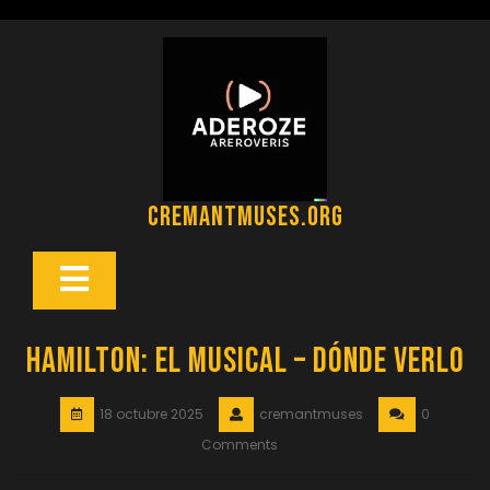
Saltar
al
contenido
cremantmuses.org
Botón
Abrir
Hamilton: El Musical – Dónde Verlo
18 octubre 2025
cremantmuses
0
Comments