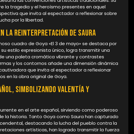
afía las convenciones artísticas tradicionales. Su
re la tragedia y el heroísmo presentes en aquel
ectiva que invita al espectador a reflexionar sobre
cha por la libertad.
en la reinterpretación de Saura
amoso cuadro de Goya «El 3 de mayo» se destaca por
 su estilo expresionista único, logra transmitir una
de una paleta cromática vibrante y contrastes
formas y los contornos añade una dimensión dinámica
cautivadora que invita al espectador a reflexionar
s en la obra original de Goya.
añol, simbolizando valentía y
currente en el arte español, sirviendo como poderoso
o de la historia. Tanto Goya como Saura han capturado
cendental, destacando la lucha del pueblo contra la
rpretaciones artísticas, han logrado transmitir la fuerza