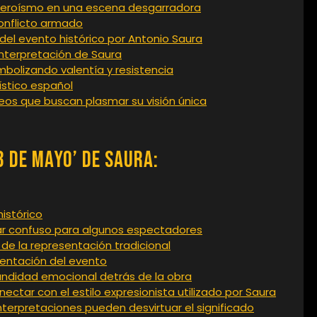
l heroísmo en una escena desgarradora
 conflicto armado
del evento histórico por Antonio Saura
einterpretación de Saura
mbolizando valentía y resistencia
tístico español
eos que buscan plasmar su visión única
3 de Mayo’ de Saura:
histórico
ltar confuso para algunos espectadores
 de la representación tradicional
esentación del evento
ofundidad emocional detrás de la obra
tar con el estilo expresionista utilizado por Saura
interpretaciones pueden desvirtuar el significado