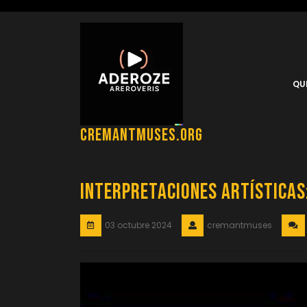
Saltar
al
contenido
QU
cremantmuses.org
Interpretaciones artísticas:
03 octubre 2024
cremantmuses