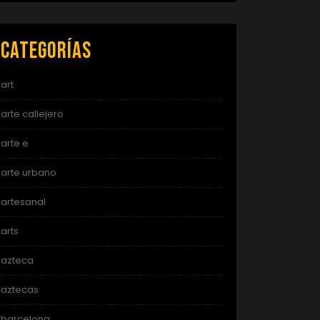
Categorías
art
arte callejero
arte e
arte urbano
artesanal
arts
azteca
aztecas
barcelona