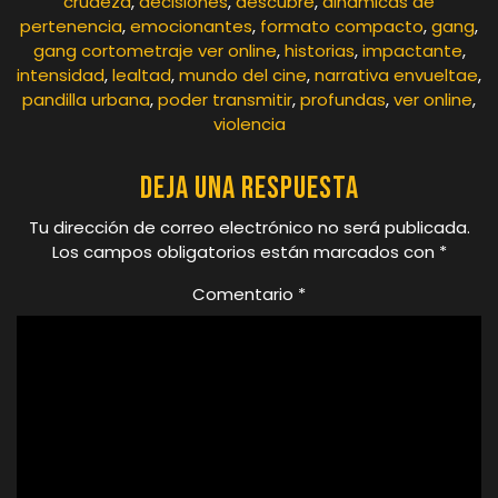
crudeza
,
decisiones
,
descubre
,
dinámicas de
pertenencia
,
emocionantes
,
formato compacto
,
gang
,
gang cortometraje ver online
,
historias
,
impactante
,
intensidad
,
lealtad
,
mundo del cine
,
narrativa envueltae
,
pandilla urbana
,
poder transmitir
,
profundas
,
ver online
,
violencia
Deja una respuesta
Tu dirección de correo electrónico no será publicada.
Los campos obligatorios están marcados con
*
Comentario
*