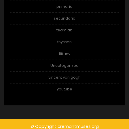
primaria
secundaria
teamlab
thyssen
tiffany
Uncategorized
vincent van gogh
youtube
© Copyright cremantmuses.org