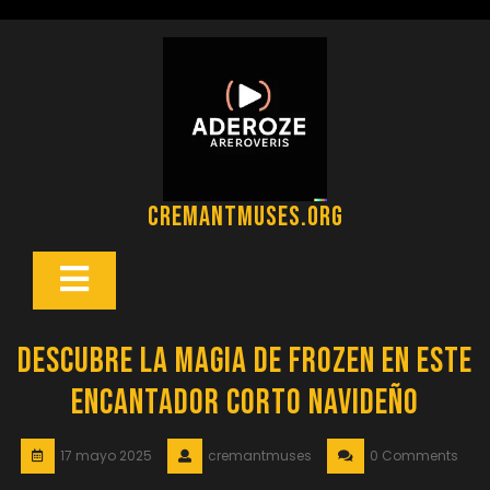
Saltar
al
contenido
cremantmuses.org
Botón
Abrir
Descubre la Magia de Frozen en Este
Encantador Corto Navideño
17 mayo 2025
cremantmuses
0 Comments