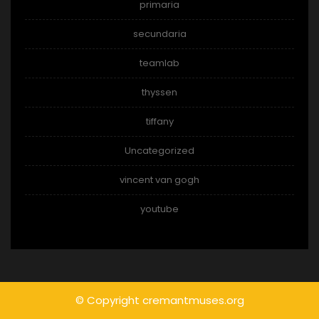
primaria
secundaria
teamlab
thyssen
tiffany
Uncategorized
vincent van gogh
youtube
© Copyright cremantmuses.org