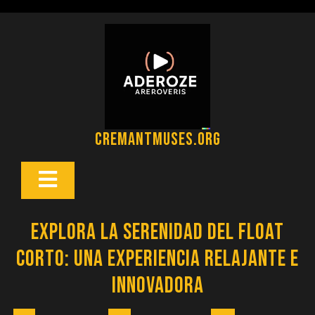
Saltar
al
contenido
cremantmuses.org
Botón
Abrir
Explora la Serenidad del Float
Corto: Una Experiencia Relajante e
Innovadora