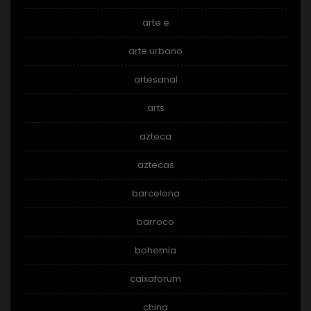
arte e
arte urbano
artesanal
arts
azteca
aztecas
barcelona
barroco
bohemia
caixaforum
china