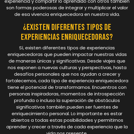
experiencia y compartir lo aprendido con otros también
son formas poderosas de integrar y multiplicar el valor
de esa vivencia enriquecedora en nuestra vida.
¿Existen diferentes tipos de
experiencias enriquecedoras?
Sí, existen diferentes tipos de experiencias
enriquecedoras que pueden impactar nuestras vidas
de maneras únicas y significativas. Desde viajes que
nos exponen a nuevas culturas y perspectivas, hasta
desafíos personales que nos ayudan a crecer y
fortalecernos, cada tipo de experiencia enriquecedora
tiene el potencial de transformarnos. Encuentros con
personas inspiradoras, momentos de introspección
profunda o incluso la superación de obstáculos
significativos también pueden ser fuentes de
enriquecimiento personal. Lo importante es estar
abiertos a todas estas posibilidades y permitirnos
aprender y crecer a través de cada experiencia que la
vida nos presente.