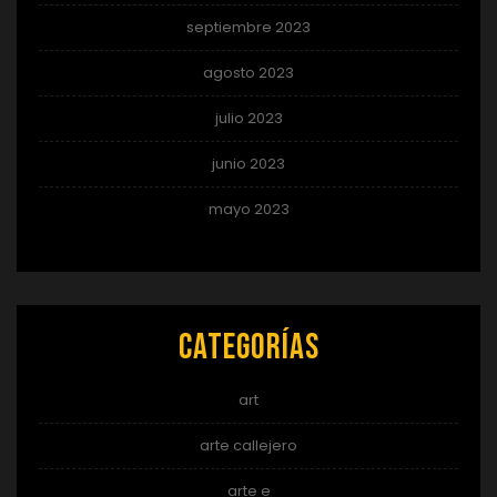
septiembre 2023
agosto 2023
julio 2023
junio 2023
mayo 2023
Categorías
art
arte callejero
arte e