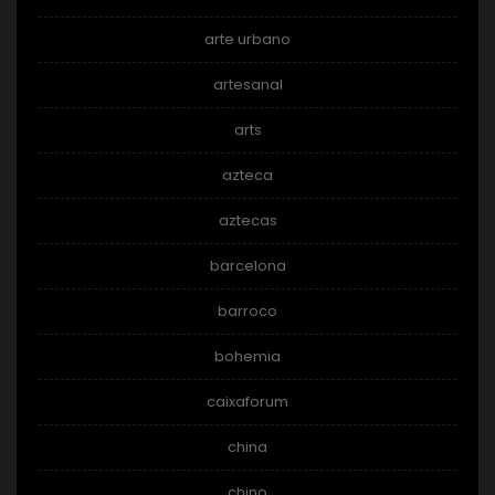
arte urbano
artesanal
arts
azteca
aztecas
barcelona
barroco
bohemia
caixaforum
china
chino