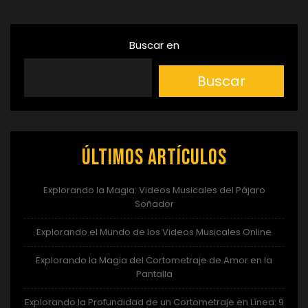
Buscar en
Buscar
Últimos artículos
Explorando la Magia: Videos Musicales del Pájaro
Soñador
Explorando el Mundo de los Videos Musicales Online
Explorando la Magia del Cortometraje de Amor en la
Pantalla
Explorando la Profundidad de un Cortometraje en Línea: 9