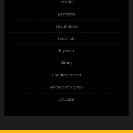
prado
primaria
secundaria
teamlab
thyssen
tiffany
Uncategorized
vincent van gogh
youtube