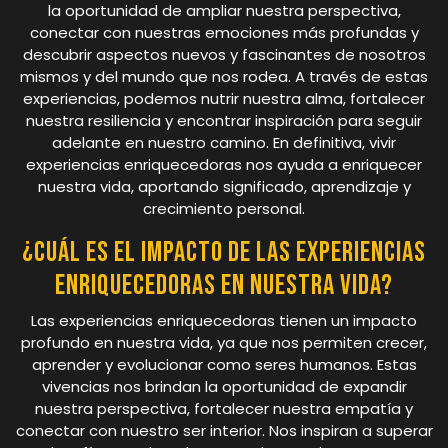
la oportunidad de ampliar nuestra perspectiva,
conectar con nuestras emociones más profundas y
descubrir aspectos nuevos y fascinantes de nosotros
mismos y del mundo que nos rodea. A través de estas
experiencias, podemos nutrir nuestra alma, fortalecer
nuestra resiliencia y encontrar inspiración para seguir
adelante en nuestro camino. En definitiva, vivir
experiencias enriquecedoras nos ayuda a enriquecer
nuestra vida, aportando significado, aprendizaje y
crecimiento personal.
¿Cuál es el impacto de las experiencias
enriquecedoras en nuestra vida?
Las experiencias enriquecedoras tienen un impacto
profundo en nuestra vida, ya que nos permiten crecer,
aprender y evolucionar como seres humanos. Estas
vivencias nos brindan la oportunidad de expandir
nuestra perspectiva, fortalecer nuestra empatía y
conectar con nuestro ser interior. Nos inspiran a superar