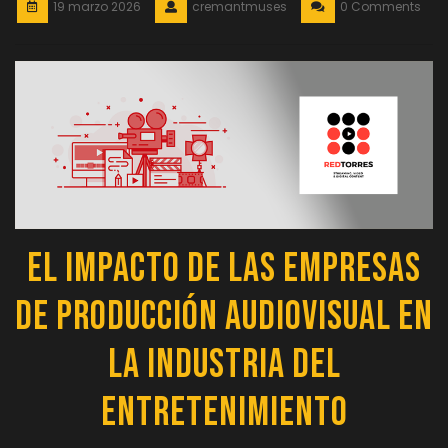
19 marzo 2026
cremantmuses
0 Comments
El Impacto de las Empresas
de Producción Audiovisual en
la Industria del
Entretenimiento