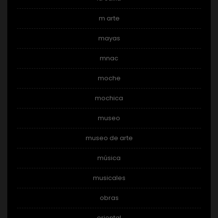
m arte
mayas
mnac
moche
mochica
museo
museo de arte
música
musicales
obras
oriental