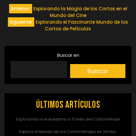
Navegación
Anterior:
Explorando la Magia de los Cortos en el
Mundo del Cine
de
Siguiente:
Explorando el Fascinante Mundo de los
Cortos de Películas
entradas
Buscar en
Buscar
Últimos artículos
Explorando la Autoestima a Través del Cortometraje
Explora el Mundo de los Cortometrajes en Vimeo: