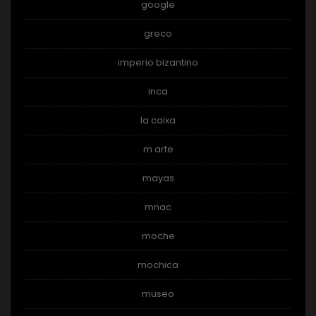
google
greco
imperio bizantino
inca
la caixa
m arte
mayas
mnac
moche
mochica
museo