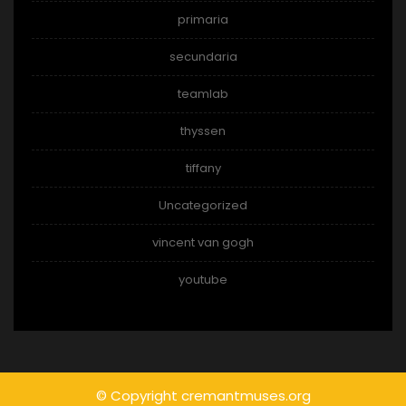
primaria
secundaria
teamlab
thyssen
tiffany
Uncategorized
vincent van gogh
youtube
© Copyright cremantmuses.org