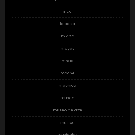
inca
la caixa
m arte
mayas
mnac
moche
mochica
museo
museo de arte
música
musicales