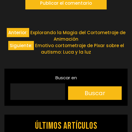
Navegación
Anterior:
Explorando la Magia del Cortometraje de
Animación
de
Siguiente:
Emotivo cortometraje de Pixar sobre el
autismo: Luca y la luz
entradas
Buscar en
Buscar
Últimos artículos