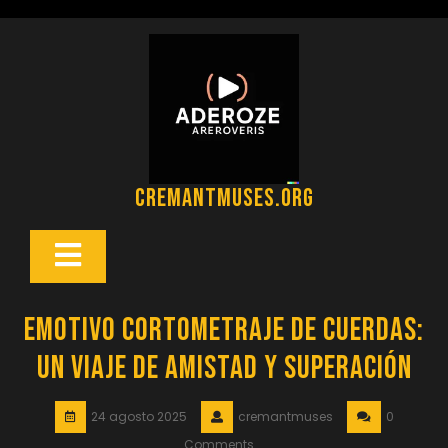
Saltar
al
contenido
cremantmuses.org
Botón
Abrir
Emotivo Cortometraje de Cuerdas:
Un Viaje de Amistad y Superación
24 agosto 2025
cremantmuses
0
Comments