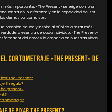
ez más importante, «The Present» se erige como un
encuentra en lo diferente y en la capacidad del ser
 los demás tal como son.
que también educa y inspira al público a mirar más
la verdadera esencia de cada individuo. «The Present»
sformador del amor y la empatía en nuestras vidas.
 el Cortometraje «The Present» de
Pixar The Present?
je El regalo?
The present?
ent?
cortometraje?
aje de Pixar The Present?