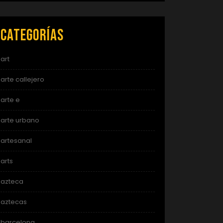
Categorías
art
arte callejero
arte e
arte urbano
artesanal
arts
azteca
aztecas
barcelona