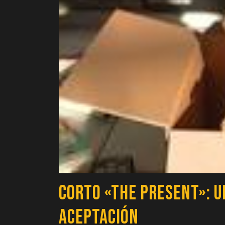
Corto «The Present»: U
Aceptación