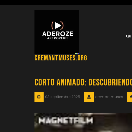
Saltar
al
contenido
QU
cremantmuses.org
Corto animado: Descubriendo
03 septiembre 2025
cremantmuses