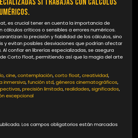
pecializadas si trabajas con cálculos
numéricos.
at, es crucial tener en cuenta la importancia de
con cálculos críticos o sensibles a errores numéricos.
antizan la precisión y fiabilidad de los cálculos, sino
s y evitan posibles desviaciones que podrían afectar
 Al confiar en librerías especializadas, se asegura
de Corto Float, permitiendo así que la magia del arte
do
,
cine
,
contemplación
,
corto float
,
creatividad
,
a inmersiva
,
función std
,
géneros cinematográficos
,
pectivas
,
precisión limitada
,
realidades
,
significados
,
ión excepcional
ublicada.
Los campos obligatorios están marcados