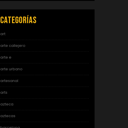
Categorías
art
arte callejero
arte e
arte urbano
artesanal
arts
azteca
aztecas
barcelona