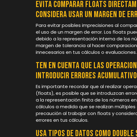
Evita comparar floats directame
considera usar un margen de er
Para evitar posibles imprecisiones al comp
el uso de un margen de error. Los floats pu
debido a la representación interna de los n
margen de tolerancia al hacer comparacione
innecesarios en tus cálculos o evaluaciones.
Ten en cuenta que las operacio
introducir errores acumulativo
Es importante recordar que al realizar ope
(floats), es posible que se introduzcan erro
a la representación finita de los números en
cálculos a medida que se realizan múltiples
precaución al trabajar con floats y conside
errores en tus cálculos.
Usa tipos de datos como double 