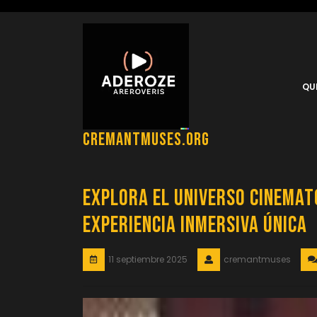
Saltar
al
contenido
QU
cremantmuses.org
Explora el Universo Cinemat
Experiencia Inmersiva Única
11 septiembre 2025
cremantmuses