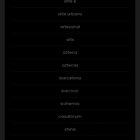
arte e
arte urbano
artesanal
arts
azteca
aztecas
barcelona
barroco
bohemia
caixaforum
china