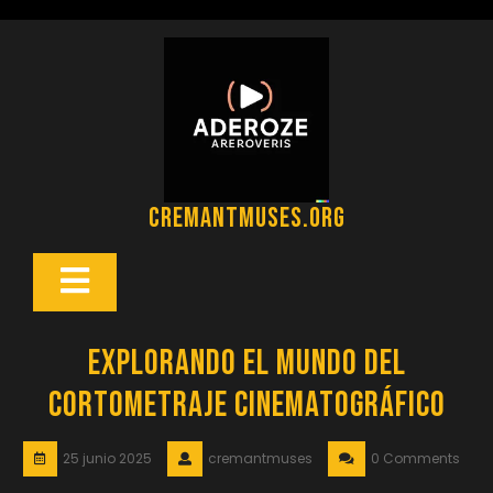
Saltar
al
contenido
cremantmuses.org
Botón
Abrir
Explorando el Mundo del
Cortometraje Cinematográfico
25 junio 2025
cremantmuses
0 Comments