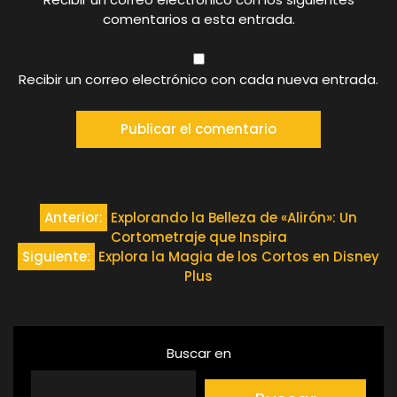
comentarios a esta entrada.
Recibir un correo electrónico con cada nueva entrada.
Navegación
Anterior:
Explorando la Belleza de «Alirón»: Un
Cortometraje que Inspira
de
Siguiente:
Explora la Magia de los Cortos en Disney
Plus
entradas
Buscar en