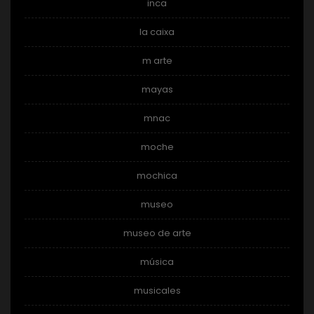
inca
la caixa
m arte
mayas
mnac
moche
mochica
museo
museo de arte
música
musicales