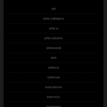
art
arte callejero
arte e
arte urbano
artesanal
arts
azteca
aztecas
barcelona
barroco
bohemia