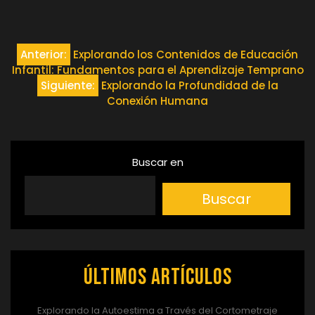
Navegación
Anterior:
Explorando los Contenidos de Educación
Infantil: Fundamentos para el Aprendizaje Temprano
de
Siguiente:
Explorando la Profundidad de la
Conexión Humana
entradas
Buscar en
Buscar
Últimos artículos
Explorando la Autoestima a Través del Cortometraje