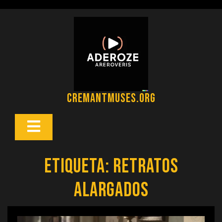
Saltar
al
contenido
cremantmuses.org
Botón
Abrir
Etiqueta:
retratos
alargados