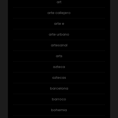
art
arte callejero
arte e
arte urbano
artesanal
arts
azteca
aztecas
barcelona
barroco
bohemia