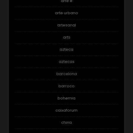
arte e
arte urbano
artesanal
arts
azteca
aztecas
barcelona
barroco
bohemia
caixaforum
china