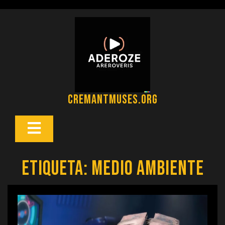
Saltar
al
contenido
cremantmuses.org
Botón
Abrir
Etiqueta:
medio ambiente