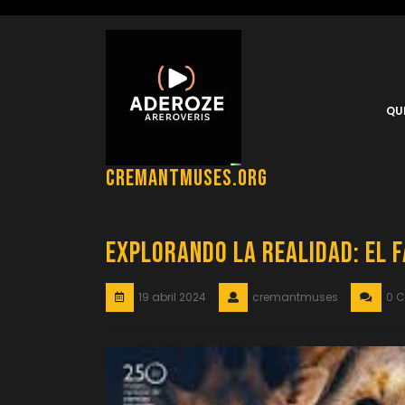
Saltar
al
contenido
QU
cremantmuses.org
Explorando la Realidad: El 
19 abril 2024
cremantmuses
0 