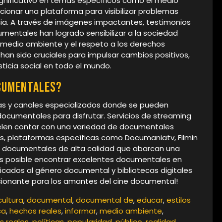
gnificativo en temas específicos como el medio
ionar una plataforma para visibilizar problemas
cia. A través de imágenes impactantes, testimonios
mentales han logrado sensibilizar a la sociedad
l medio ambiente y el respeto a los derechos
an sido cruciales para impulsar cambios positivos,
sticia social en todo el mundo.
ocumentales?
rmas y canales especializados donde se pueden
ocumentales para disfrutar. Servicios de streaming
elen contar con una variedad de documentales
ás, plataformas específicas como Documaniatv, Filmin
n documentales de alta calidad que abarcan una
s posible encontrar excelentes documentales en
dicados al género documental y bibliotecas digitales
ocionante para los amantes del cine documental!
cultura
,
documental
,
documental de
,
educar
,
estilos
ca
,
hechos reales
,
informar
,
medio ambiente
,
s reales
,
políticas
,
popularidad
,
público
,
realidad
,