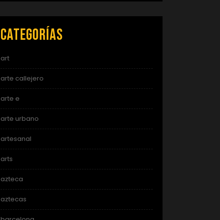
Categorías
art
arte callejero
arte e
arte urbano
artesanal
arts
azteca
aztecas
barcelona