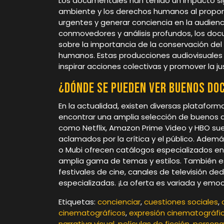
Los documentales han tenido un impacto si
ambiente y los derechos humanos al proporc
urgentes y generar conciencia en la audien
conmovedores y análisis profundos, los docu
sobre la importancia de la conservación de
humanos. Estas producciones audiovisuales h
inspirar acciones colectivas y promover la ju
¿Dónde se pueden ver buenos d
En la actualidad, existen diversas platafo
encontrar una amplia selección de buenos d
como Netflix, Amazon Prime Video y HBO su
aclamados por la crítica y el público. Adem
o Mubi ofrecen catálogos especializados e
amplia gama de temas y estilos. También e
festivales de cine, canales de televisión de
especializadas. ¡La oferta es variada y em
Etiquetas:
concienciar
,
cuestiones sociales
,
cinematográficos
,
expresión cinematográfi
narrativa visual
,
películas de ficción
,
persona