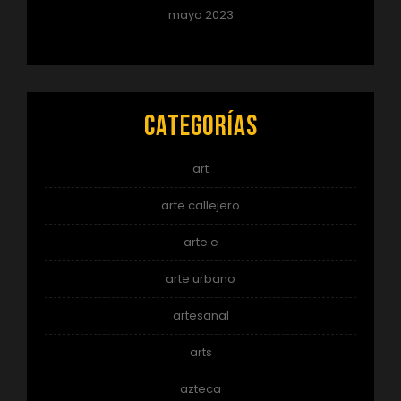
mayo 2023
Categorías
art
arte callejero
arte e
arte urbano
artesanal
arts
azteca