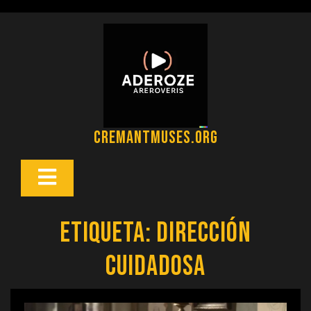
Saltar
al
contenido
cremantmuses.org
Botón
Abrir
Etiqueta:
dirección
cuidadosa