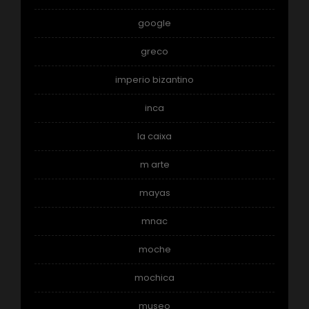
google
greco
imperio bizantino
inca
la caixa
m arte
mayas
mnac
moche
mochica
museo