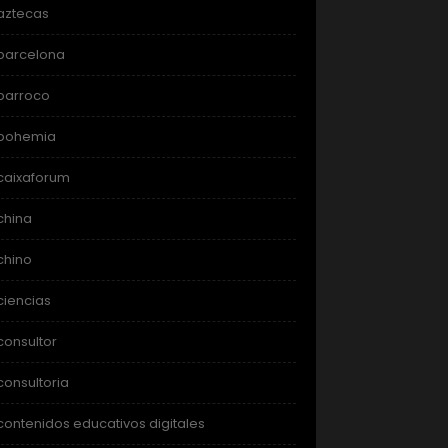
aztecas
barcelona
barroco
bohemia
caixaforum
china
chino
ciencias
consultor
consultoria
contenidos educativos digitales