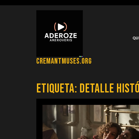
Saltar
al
contenido
QU
cremantmuses.org
Etiqueta:
detalle hist