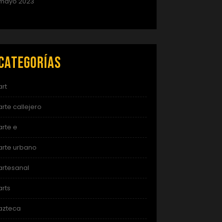
mayo 2023
Categorías
art
arte callejero
arte e
arte urbano
artesanal
arts
azteca