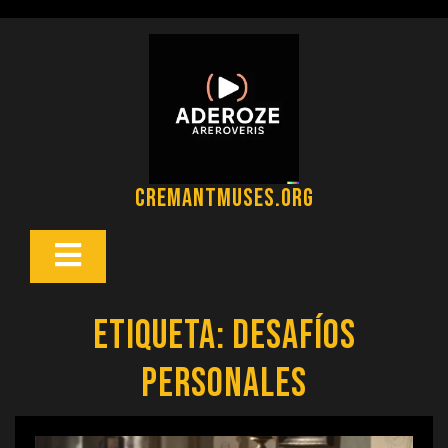
Saltar
al
contenido
cremantmuses.org
Botón
Abrir
Etiqueta:
desafíos
personales