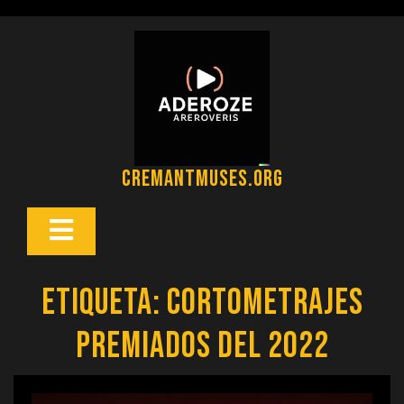
Saltar
al
contenido
cremantmuses.org
Botón
Abrir
Etiqueta:
cortometrajes
premiados del 2022