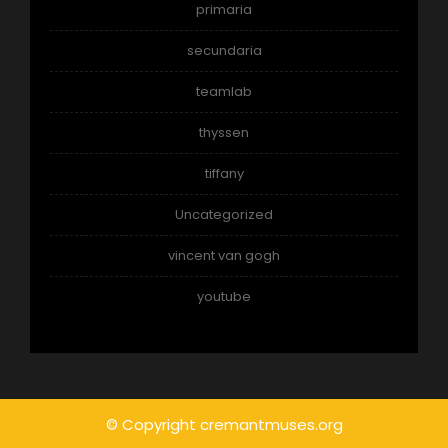
primaria
secundaria
teamlab
thyssen
tiffany
Uncategorized
vincent van gogh
youtube
© Copyright cremantmuses.org