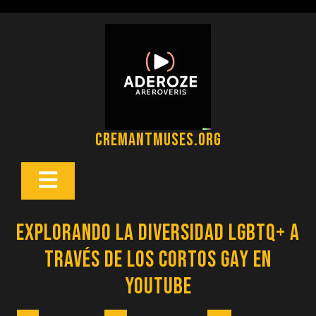
Saltar
al
contenido
cremantmuses.org
Botón
Abrir
Explorando la Diversidad LGBTQ+ a
través de los Cortos Gay en
YouTube