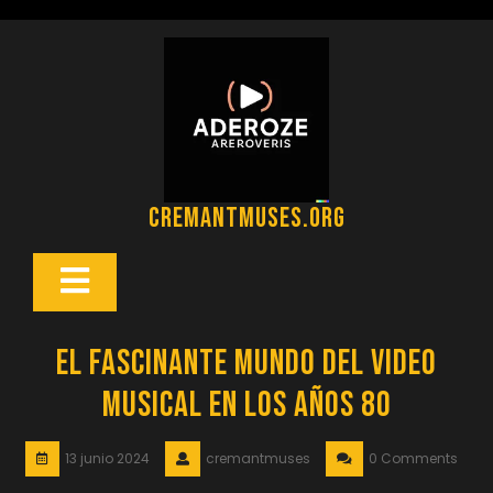
Saltar
al
contenido
cremantmuses.org
Botón
Abrir
El Fascinante Mundo del Video
Musical en los Años 80
13 junio 2024
cremantmuses
0 Comments