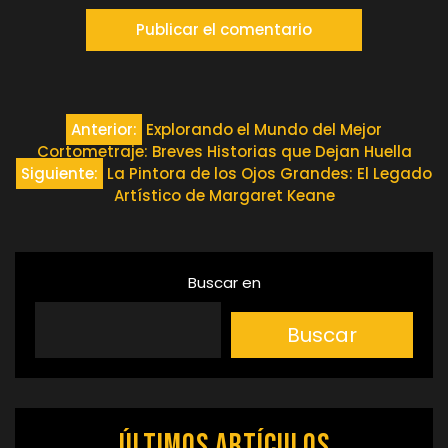
Navegación
Anterior:
Explorando el Mundo del Mejor
Cortometraje: Breves Historias que Dejan Huella
de
Siguiente:
La Pintora de los Ojos Grandes: El Legado
Artístico de Margaret Keane
entradas
Buscar en
Buscar
Últimos artículos