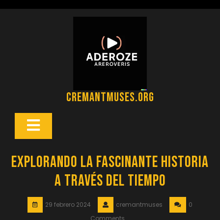
Saltar
al
contenido
cremantmuses.org
Botón
Abrir
Explorando la Fascinante Historia
a Través del Tiempo
29 febrero 2024
cremantmuses
0
Comments