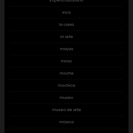
imperio bizantino
inca
la caixa
m arte
mayas
mnac
moche
mochica
museo
museo de arte
música