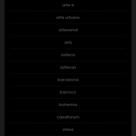
arte e
arte urbano
artesanal
arts
azteca
aztecas
barcelona
barroco
bohemia
caixaforum
china