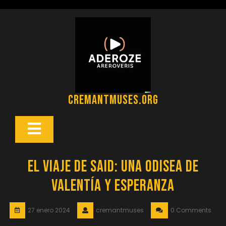
Saltar
al
contenido
cremantmuses.org
Botón
Abrir
El Viaje de Said: Una Odisea de
Valentía y Esperanza
27 enero 2024
cremantmuses
0 Comments