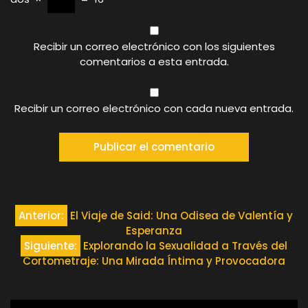
Recibir un correo electrónico con los siguientes
comentarios a esta entrada.
Recibir un correo electrónico con cada nueva entrada.
Navegación
Anterior:
El Viaje de Said: Una Odisea de Valentía y
Esperanza
de
Siguiente:
Explorando la Sexualidad a Través del
Cortometraje: Una Mirada Íntima y Provocadora
entradas