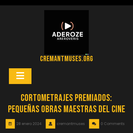
Saltar
al
contenido
cremantmuses.org
Botón
Abrir
Cortometrajes premiados:
Pequeñas obras maestras del cine
28 enero 2024
cremantmuses
0 Comments