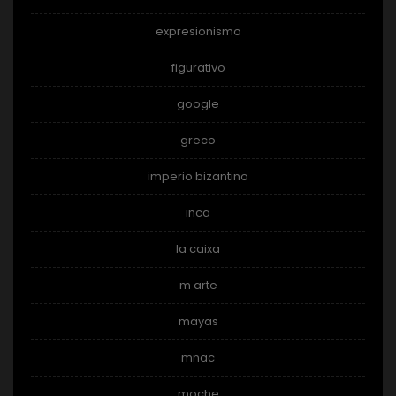
expresionismo
figurativo
google
greco
imperio bizantino
inca
la caixa
m arte
mayas
mnac
moche