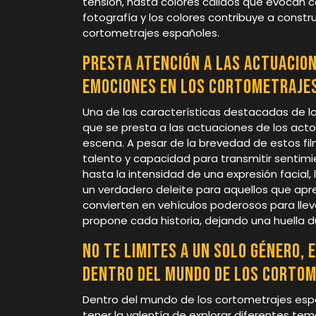
tensión, hasta colores cálidos que evocan c
fotografía y los colores contribuye a const
cortometrajes españoles.
Presta atención a las actuacio
emociones en los cortometrajes
Una de las características destacadas de l
que se presta a las actuaciones de los ac
escena. A pesar de la brevedad de estos film
talento y capacidad para transmitir sentimi
hasta la intensidad de una expresión facial
un verdadero deleite para aquellos que aprec
convierten en vehículos poderosos para llev
propone cada historia, dejando una huella
No te limites a un solo género,
dentro del mundo de los cortom
Dentro del mundo de los cortometrajes espa
tener la valentía de explorar diferentes tem