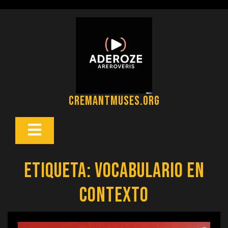
Saltar
al
contenido
cremantmuses.org
Botón
Abrir
Etiqueta:
vocabulario en
contexto