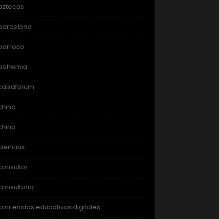
aztecas
barcelona
barroco
bohemia
caixaforum
china
chino
ciencias
consultor
consultoria
contenidos educativos digitales