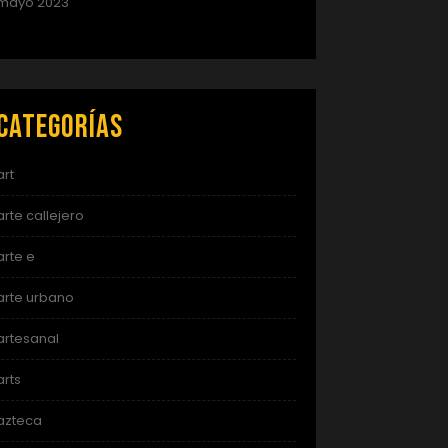
mayo 2023
Categorías
art
arte callejero
arte e
arte urbano
artesanal
arts
azteca