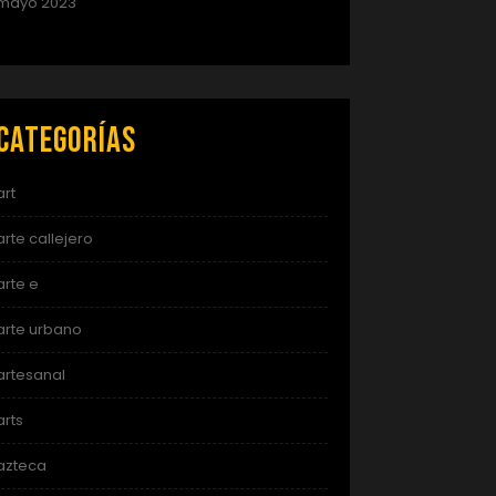
mayo 2023
Categorías
art
arte callejero
arte e
arte urbano
artesanal
arts
azteca