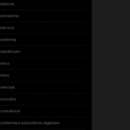
aztecas
barcelona
barroco
bohemia
caixaforum
china
chino
ciencias
consultor
consultoria
contenidos educativos digitales