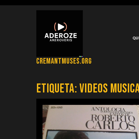
Saltar
al
contenido
QU
cremantmuses.org
Etiqueta:
videos music