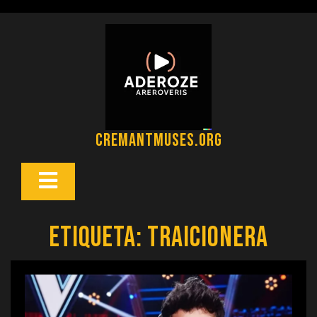
Saltar
al
contenido
cremantmuses.org
Botón
Abrir
Etiqueta:
traicionera