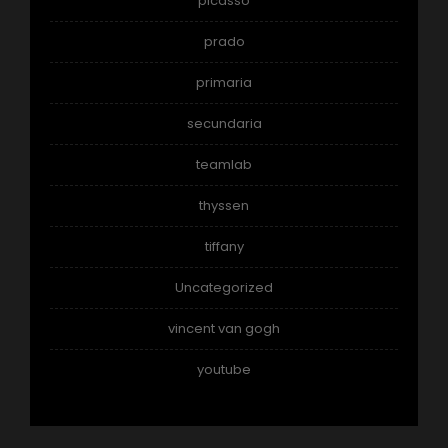
picasso
prado
primaria
secundaria
teamlab
thyssen
tiffany
Uncategorized
vincent van gogh
youtube