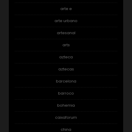
arte e
arte urbano
artesanal
arts
azteca
aztecas
barcelona
barroco
bohemia
caixaforum
china