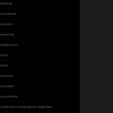
aztecas
barcelona
barroco
bohemia
caixaforum
china
chino
ciencias
consultor
consultoria
contenidos educativos digitales