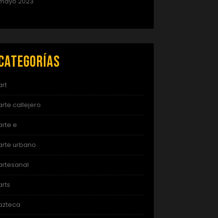
mayo 2023
Categorías
art
arte callejero
arte e
arte urbano
artesanal
arts
azteca