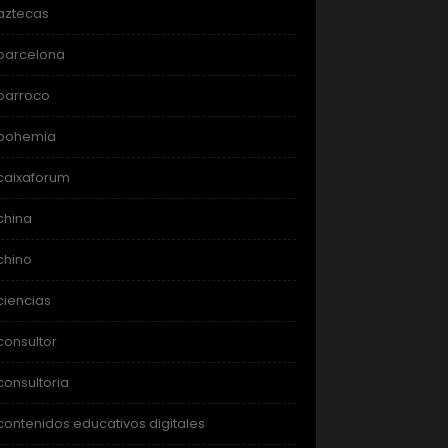
aztecas
barcelona
barroco
bohemia
caixaforum
china
chino
ciencias
consultor
consultoria
contenidos educativos digitales