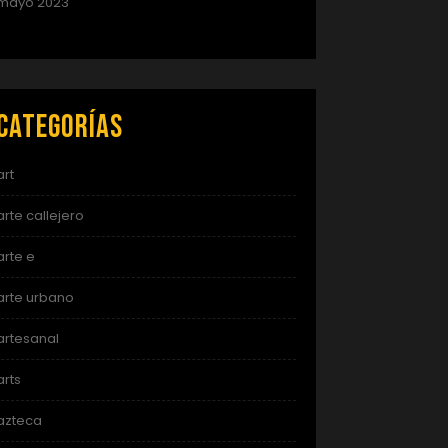
mayo 2023
Categorías
art
arte callejero
arte e
arte urbano
artesanal
arts
azteca