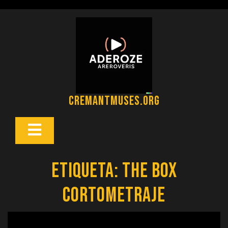
Saltar
al
contenido
cremantmuses.org
Botón
Abrir
Etiqueta:
the box
cortometraje