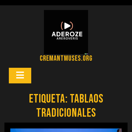
Saltar
al
contenido
cremantmuses.org
Botón
Abrir
Etiqueta:
tablaos
tradicionales