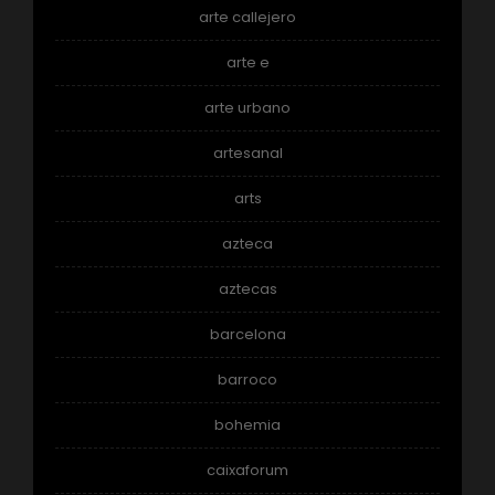
arte callejero
arte e
arte urbano
artesanal
arts
azteca
aztecas
barcelona
barroco
bohemia
caixaforum