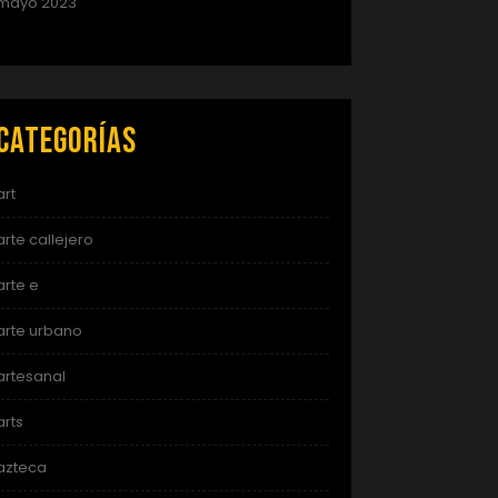
mayo 2023
Categorías
art
arte callejero
arte e
arte urbano
artesanal
arts
azteca