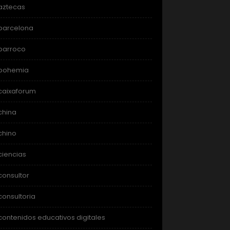
aztecas
barcelona
barroco
bohemia
caixaforum
china
chino
ciencias
consultor
consultoria
contenidos educativos digitales