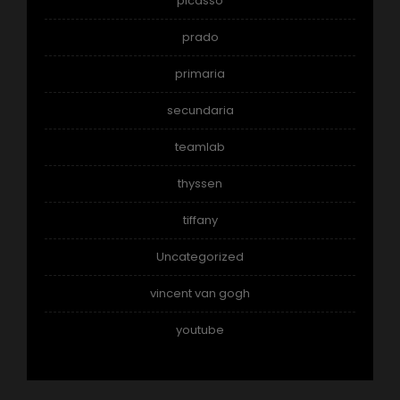
picasso
prado
primaria
secundaria
teamlab
thyssen
tiffany
Uncategorized
vincent van gogh
youtube