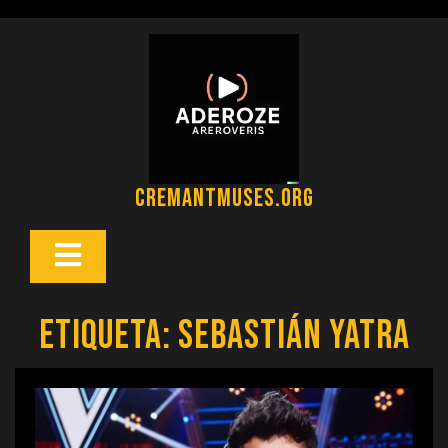
Saltar
al
contenido
cremantmuses.org
Botón
Abrir
Etiqueta:
sebastián yatra