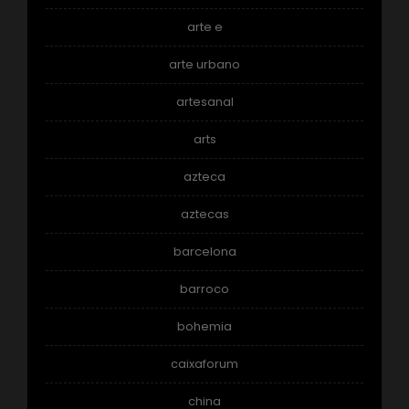
arte e
arte urbano
artesanal
arts
azteca
aztecas
barcelona
barroco
bohemia
caixaforum
china