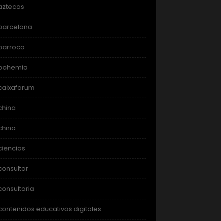
aztecas
barcelona
barroco
bohemia
caixaforum
china
chino
ciencias
consultor
consultoria
contenidos educativos digitales