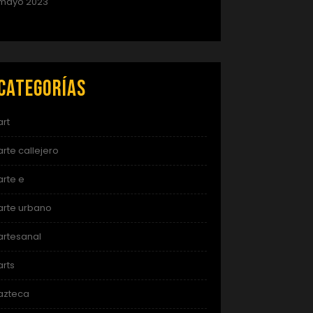
mayo 2023
Categorías
art
arte callejero
arte e
arte urbano
artesanal
arts
azteca