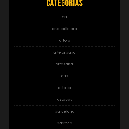
Categorías
art
arte callejero
arte e
arte urbano
artesanal
arts
azteca
aztecas
barcelona
barroco