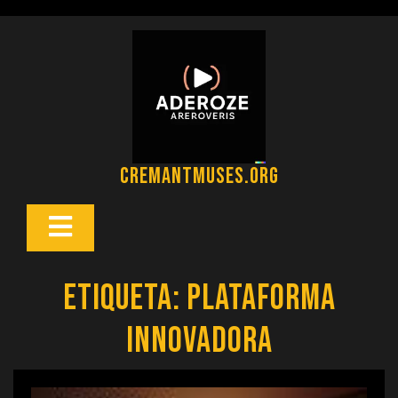
Saltar
al
contenido
cremantmuses.org
Botón
Abrir
Etiqueta:
plataforma
innovadora